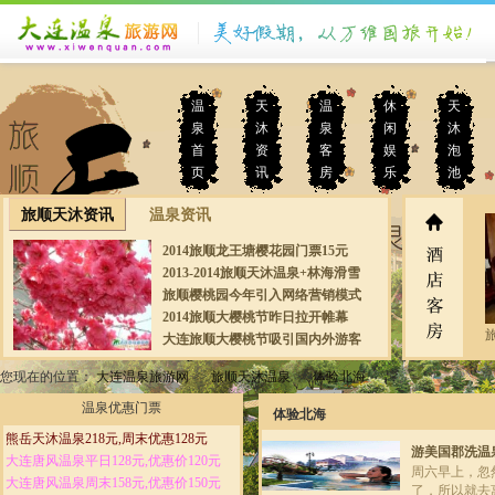
温
天
温
休
天
泉
沐
泉
闲
沐
首
资
客
娱
泡
页
讯
房
乐
池
旅顺天沐资讯
温泉资讯
2014旅顺龙王塘樱花园门票15元
2013-2014旅顺天沐温泉+林海滑雪
场精品套餐
旅顺樱桃园今年引入网络营销模式
2014旅顺大樱桃节昨日拉开帷幕
大连旅顺大樱桃节吸引国内外游客
到旅顺采摘观光
您现在的位置：
大连温泉旅游网
>>
旅顺天沐温泉
>>
体验北海
温泉优惠门票
体验北海
熊岳天沐温泉218元,周末优惠128元
游美国郡洗温
大连唐风温泉平日128元,优惠价120元
周六早上，忽
大连唐风温泉周末158元,优惠价150元
了，所以就去