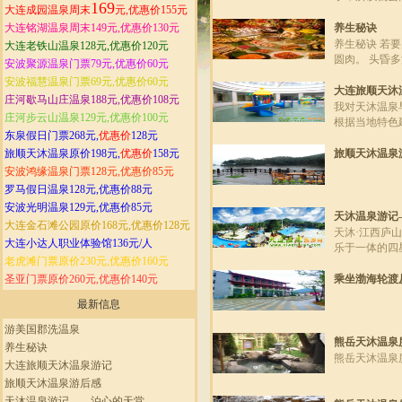
169
大连成园温泉周末
元,优惠价155元
选了比较便宜
市买了干粮，
大连铭湖温泉周末149元,优惠价130元
养生秘诀
背起包，抬起
养生秘诀 若
大连老铁山温泉128元,优惠价120元
是最兴奋的，
圆肉。 头昏
安波聚源温泉门票79元,优惠价60元
温泉村。到美
安波福慧温泉门票69元,优惠价60元
票，这边门口
大连旅顺天沐
庄河歇马山庄温泉188元,优惠价108元
温泉有两个楼
我对天沐温泉
庄河步云山温泉129元,优惠价100元
根据当地特色
东泉假日门票268元,
优惠价
128元
兴高采烈的向
多小时的车程
旅顺天沐温泉原价198元,
优惠价
158元
旅顺天沐温泉
安波鸿缘温泉门票128元,优惠价85元
罗马假日温泉128元,优惠价88元
安波光明温泉129元,优惠价85元
天沐温泉游记
大连金石滩公园原价168元,优惠价128元
天沐·江西庐
大连小达人职业体验馆136元/人
乐于一体的四
老虎滩门票原价230元,优惠价160元
105国道，交
圣亚门票原价260元,优惠价140元
乘坐渤海轮渡
最新信息
游美国郡洗温泉
熊岳天沐温泉
养生秘诀
熊岳天沐温泉
大连旅顺天沐温泉游记
旅顺天沐温泉游后感
天沐温泉游记——泊心的天堂